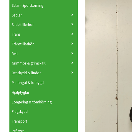
Selar - Sportkörning
Sadlar
Sadeltillbehör
Träns
Tränstillbehör
Bett
Grimmor & grimskaft
Benskydd & lindor
Martingal & förbygel
Hjälptyglar
Longering & tömkörning
Flugskydd
Transport
Reflexer