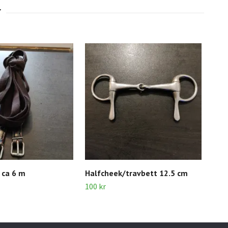
 ca 6 m
Halfcheek/travbett 12.5 cm
Töm
100 kr
100 