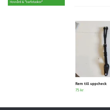
Hovvård & "barfotaskor"
Rem till uppcheck
75 kr