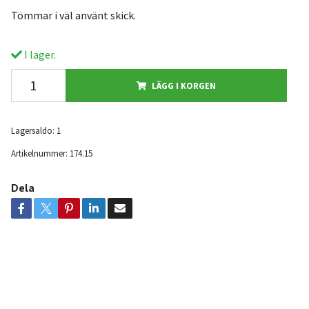
Tömmar i väl använt skick.
I lager.
LÄGG I KORGEN
Lagersaldo:
1
Artikelnummer:
174.15
Dela