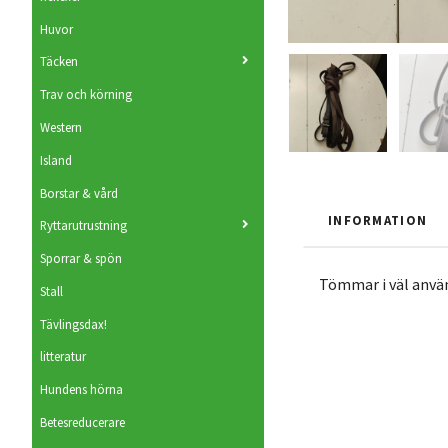
Huvor
Täcken
Trav och körning
Western
Island
Borstar & vård
INFORMATION
Ryttarutrustning
Sporrar & spön
Tömmar i väl använ
Stall
Tävlingsdax!
litteratur
Hundens hörna
Betesreducerare