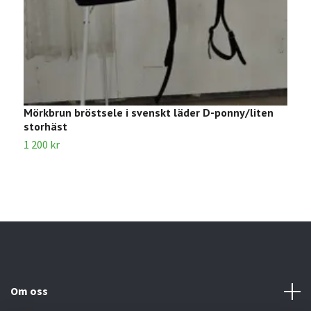
Mörkbrun bröstsele i svenskt läder D-ponny/liten
R
storhäst
2
1 200 kr
Om oss