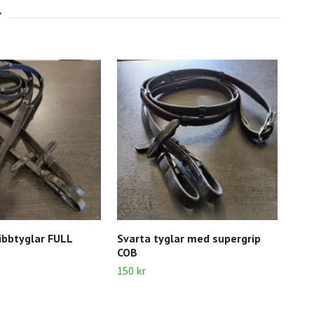
ibbtyglar FULL
Svarta tyglar med supergrip
Sva
COB
50 k
150 kr