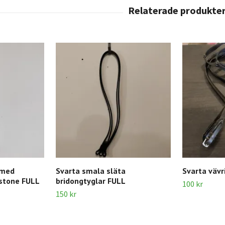
 med
Svarta smala släta
Svarta vävr
stone FULL
bridongtyglar FULL
100 kr
150 kr