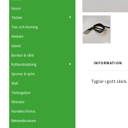
Huvor
Täcken
Trav och körning
Western
Island
Borstar & vård
INFORMATION
Ryttarutrustning
Sporrar & spön
Tyglar i gott skick.
Stall
Tävlingsdax!
litteratur
Hundens hörna
Betesreducerare