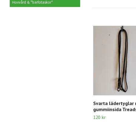
Hovvård & "barfotaskor"
Svarta lädertyglar
gummiinsida Tread
120 kr