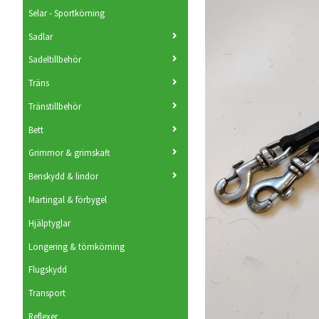
Selar - Sportkörning
Sadlar
Sadeltillbehör
Träns
Tränstillbehör
Bett
Grimmor & grimskaft
Benskydd & lindor
Martingal & förbygel
Hjälptyglar
Longering & tömkörning
Flugskydd
Transport
Reflexer