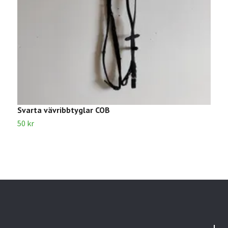
Svarta vävribbtyglar COB
S
50 kr
1