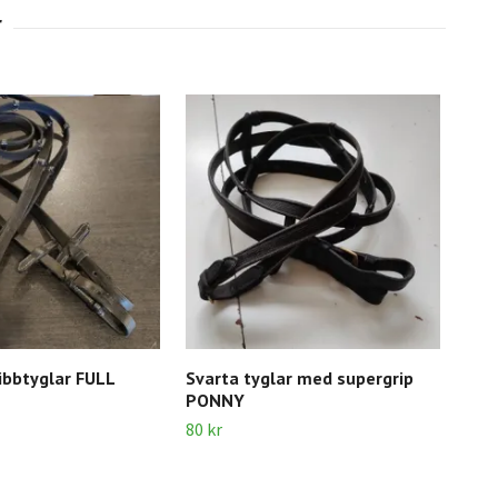
ibbtyglar FULL
Svarta tyglar med supergrip
Sva
PONNY
50 k
80 kr