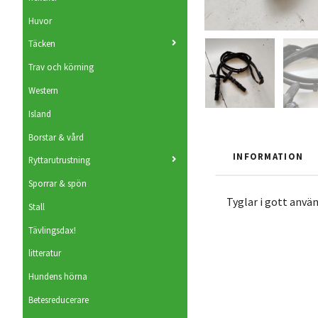
Huvor
Täcken
Trav och körning
Western
Island
Borstar & vård
INFORMATION
Ryttarutrustning
Sporrar & spön
Tyglar i gott använ
Stall
Tävlingsdax!
litteratur
Hundens hörna
Betesreducerare