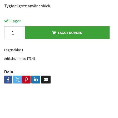
Tyglar i gott använt skick.
I lager.
LÄGG I KORGEN
Lagersaldo:
1
Artikelnummer:
171.41
Dela