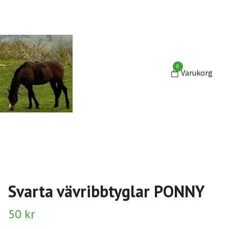
0
Varukorg
Svarta vävribbtyglar PONNY
50 kr