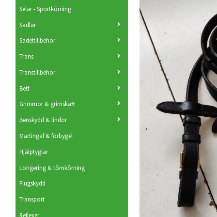
Selar - Sportkörning
Sadlar
Sadeltillbehör
Träns
Tränstillbehör
Bett
Grimmor & grimskaft
Benskydd & lindor
Martingal & förbygel
Hjälptyglar
Longering & tömkörning
Flugskydd
Transport
Reflexer