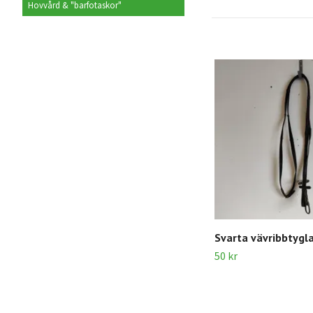
Hovvård & "barfotaskor"
Svarta vävribbtygl
50 kr