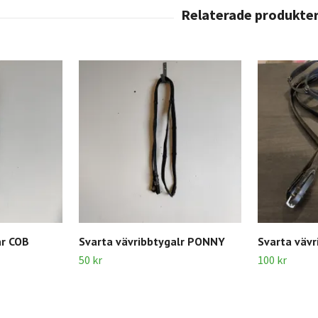
ar COB
Svarta vävribbtygalr PONNY
Svarta vävr
50 kr
100 kr