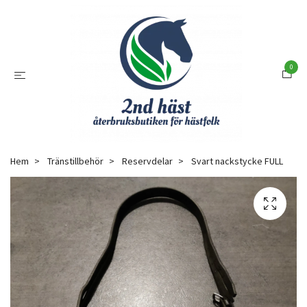
0
Hem
Tränstillbehör
Reservdelar
Svart nackstycke FULL