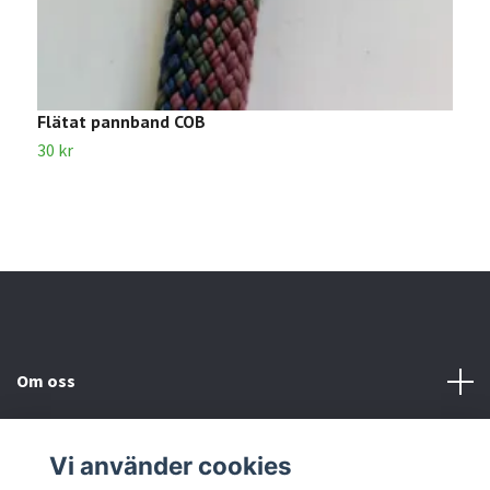
Flätat pannband COB
S
30 kr
6
Om oss
Kundtjänst
Vi använder cookies