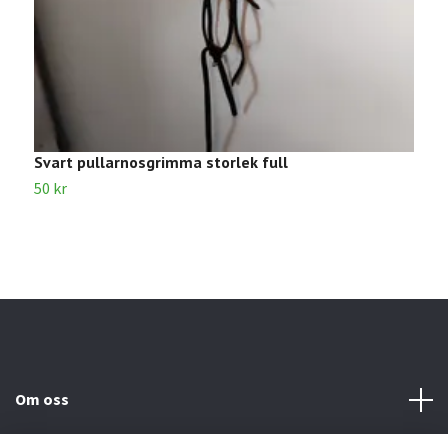
Svart pullarnosgrimma storlek full
M
50 kr
1
Om oss