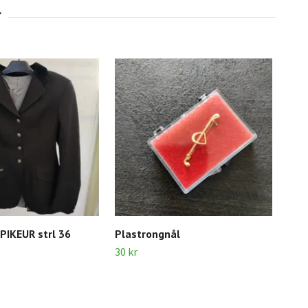
 PIKEUR strl 36
Plastrongnål
Num
30 kr
20 k