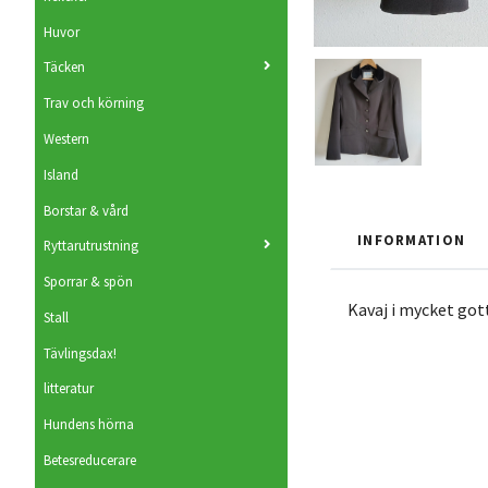
Huvor
Täcken
Trav och körning
Western
Island
Borstar & vård
INFORMATION
Ryttarutrustning
Sporrar & spön
Kavaj i mycket gott
Stall
Tävlingsdax!
litteratur
Hundens hörna
Betesreducerare