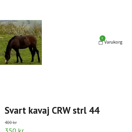
0
Varukorg
Svart kavaj CRW strl 44
400 kr
350 kr