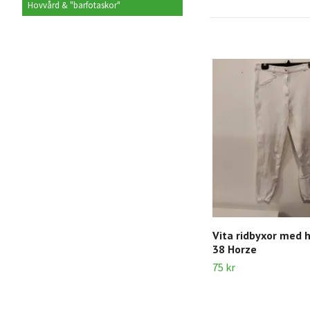
Hovvård & "barfotaskor"
Vita ridbyxor med h
38 Horze
75 kr