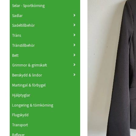
Selar - Sportkörning
Sadlar
Sadeltillbehör
Träns
Tränstillbehör
Bett
Grimmor & grimskaft
Benskydd & lindor
Martingal & förbygel
Hjälptyglar
Longering & tömkörning
Flugskydd
Transport
Reflexer