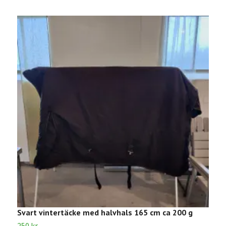
Svart vintertäcke med halvhals 165 cm ca 200 g
V
250 kr
3