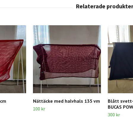
 cm
Nättäcke med halvhals 135 vm
Blått svett
BUCAS POW
100 kr
300 kr