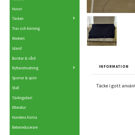
Huvor
Täcken
Trav och körning
Western
Island
Borstar & vård
INFORMATION
Ryttarutrustning
Sporrar & spön
Täcke i gott använt
Stall
Tävlingsdax!
litteratur
Hundens hörna
Betesreducerare