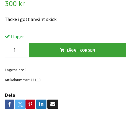
300 kr
Täcke i gott använt skick.
I lager.
LÄGG I KORGEN
Lagersaldo:
1
Artikelnummer:
131.13
Dela