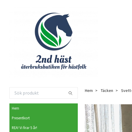
Hem
Täcken
Svett
Hem
Presentkort
REA! Vi firar 5 år!