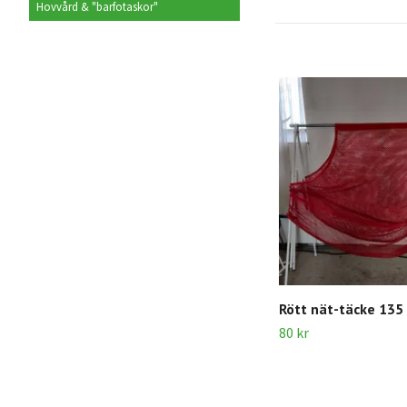
Hovvård & "barfotaskor"
Rött nät-täcke 135
80 kr