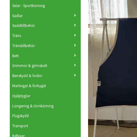
Selar - Sportkörning
Sadlar
Sadeltillbehör
Träns
Tränstillbehör
Bett
Grimmor & grimskaft
Benskydd & lindor
Martingal & förbygel
Hjälptyglar
Longering & tömkörning
Flugskydd
Transport
Reflexer