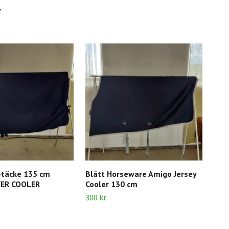
-täcke 135 cm
Blått Horseware Amigo Jersey
Sva
ER COOLER
Cooler 130 cm
100 
300 kr