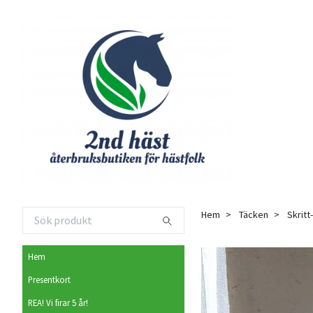
Hem
Täcken
Skritt
Hem
Presentkort
REA! Vi firar 5 år!