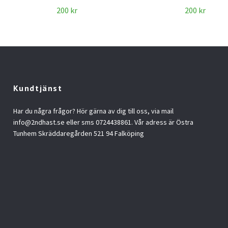
200 kr
200 kr
Kundtjänst
Har du några frågor? Hör gärna av dig till oss, via mail
info@2ndhast.se
eller sms 0724438861. Vår adress är Östra
Tunhem Skräddaregården 521 94 Falköping