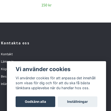
150 kr
150 
Kontakta oss
Kontakt
Lämna in
Vi använder cookies
Köpvillkor
Besöka oss
Vi använder cookies för att anpassa det innehåll
som visas för dig och för att du ska få bästa
Inlämningskund formulär
tänkbara upplevelse när du handlar hos oss.
Godkänn alla
Inställningar