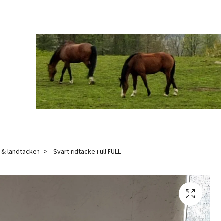
- & ländtäcken
Svart ridtäcke i ull FULL