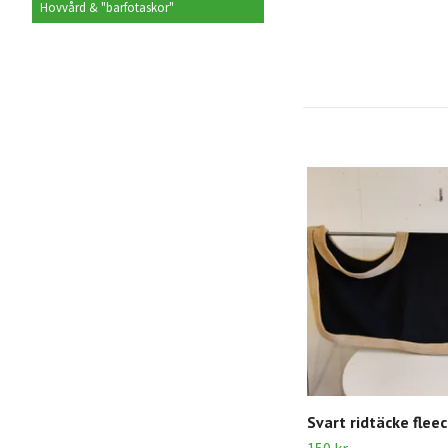
Hovvård & "barfotaskor"
Svart ridtäcke flee