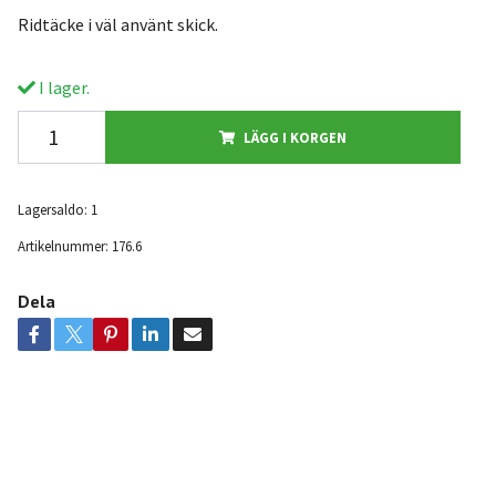
Ridtäcke i väl använt skick.
I lager.
LÄGG I KORGEN
Lagersaldo:
1
Artikelnummer:
176.6
Dela