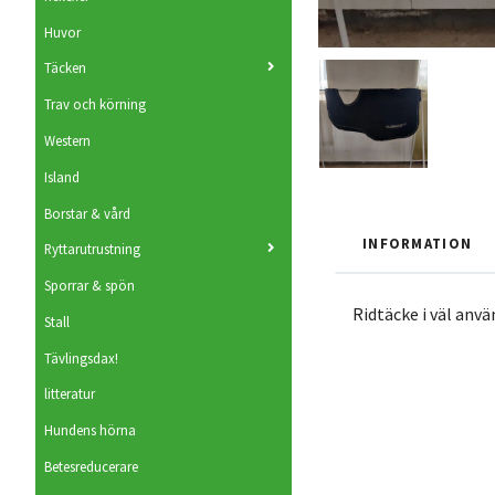
Huvor
Täcken
Trav och körning
Western
Island
Borstar & vård
INFORMATION
Ryttarutrustning
Sporrar & spön
Ridtäcke i väl anvä
Stall
Tävlingsdax!
litteratur
Hundens hörna
Betesreducerare