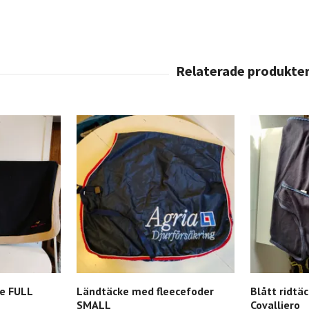
ce FULL
Ländtäcke med fleecefoder
Blått ridtä
SMALL
Covalliero