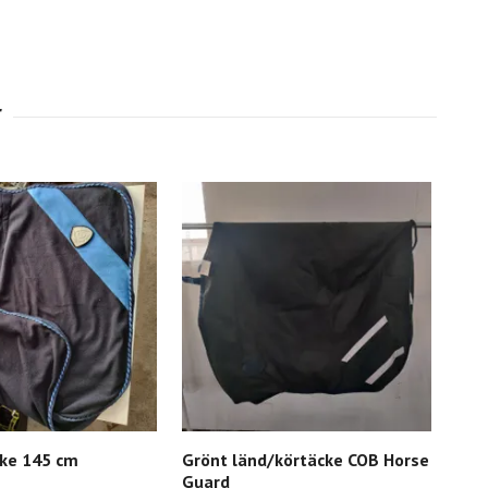
cke 145 cm
Grönt länd/körtäcke COB Horse
Lju
Guard
fle