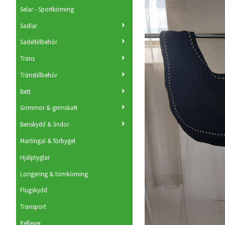
Selar - Sportkörning
Sadlar
Sadeltillbehör
Träns
Tränstillbehör
Bett
Grimmor & grimskaft
Benskydd & lindor
Martingal & förbygel
Hjälptyglar
Longering & tömkörning
Flugskydd
Transport
Reflexer