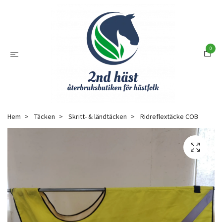
0
Hem
Täcken
Skritt- & ländtäcken
Ridreflextäcke COB