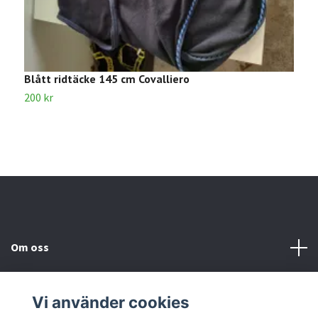
Blått ridtäcke 145 cm Covalliero
B
200 kr
2
Om oss
Kundtjänst
Vi använder cookies