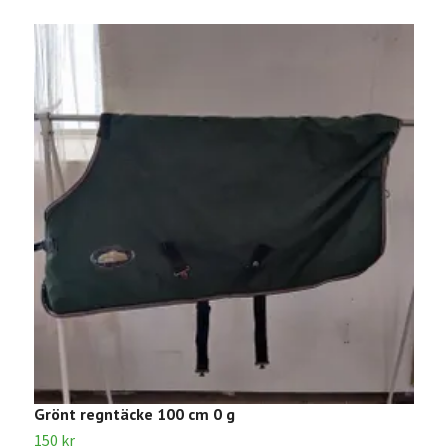
Grönt regntäcke 100 cm 0 g
Ö
150 kr
1