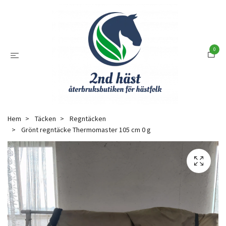
0
Hem
Täcken
Regntäcken
Grönt regntäcke Thermomaster 105 cm 0 g