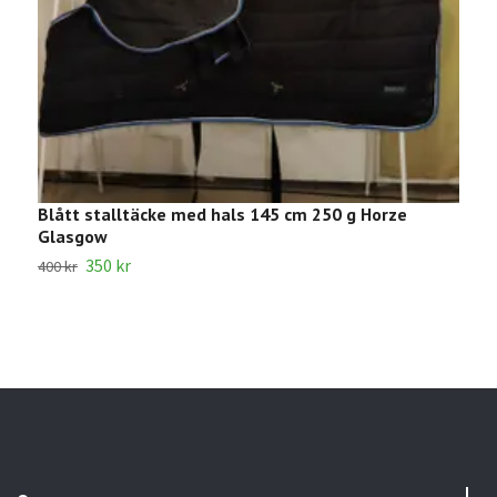
Blått stalltäcke med hals 145 cm 250 g Horze
S
Glasgow
4
350 kr
400 kr