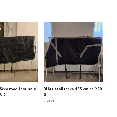
täcke med fast hals
Blått stalltäcke 155 cm ca 250
Bru
0 g
g
Dom
250 kr
250 