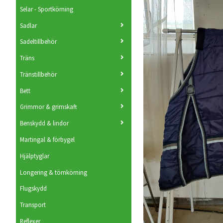
Selar - Sportkörning
Sadlar
Sadeltillbehör
Träns
Tränstillbehör
Bett
Grimmor & grimskaft
Benskydd & lindor
Martingal & förbygel
Hjälptyglar
Longering & tömkörning
Flugskydd
Transport
Reflexer