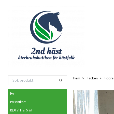
Hem
Täcken
Fodra
Hem
Presentkort
REA! Vi firar 5 år!