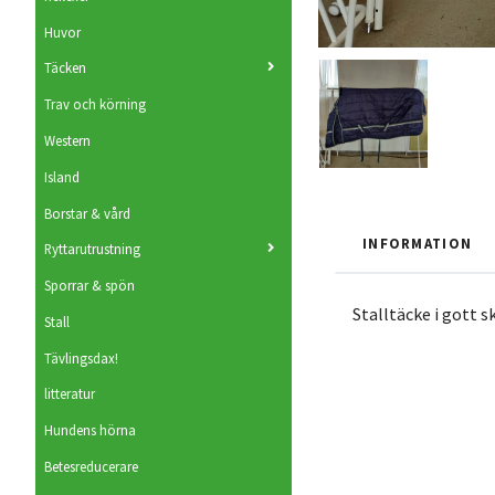
Huvor
Täcken
Trav och körning
Western
Island
Borstar & vård
INFORMATION
Ryttarutrustning
Sporrar & spön
Stalltäcke i gott s
Stall
Tävlingsdax!
litteratur
Hundens hörna
Betesreducerare