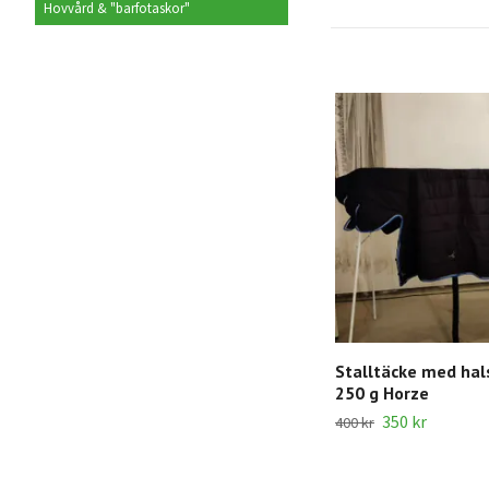
Hovvård & "barfotaskor"
Stalltäcke med hal
250 g Horze
350 kr
400 kr