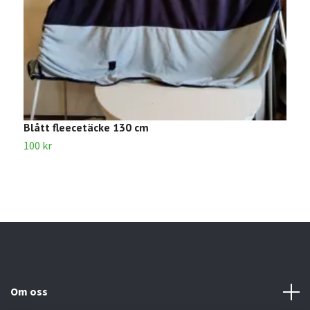
Blått fleecetäcke 130 cm
B
100 kr
1
Om oss