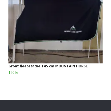
Grönt fleecetäcke 145 cm MOUNTAIN HORSE
B
120 kr
1