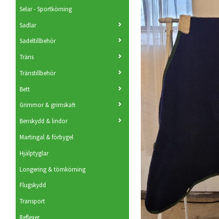
Selar - Sportkörning
Sadlar
Sadeltillbehör
Träns
Tränstillbehör
Bett
Grimmor & grimskaft
Benskydd & lindor
Martingal & förbygel
Hjälptyglar
Longering & tömkörning
Flugskydd
Transport
Reflexer