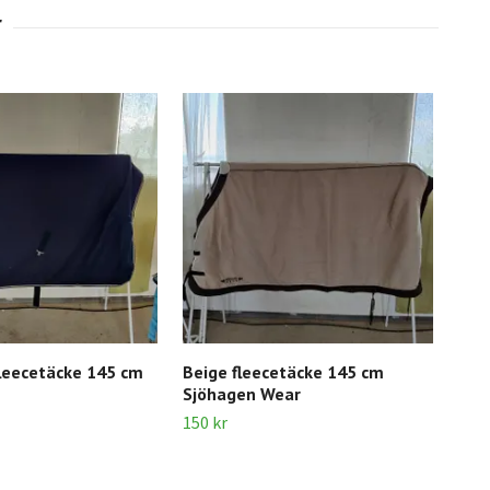
leecetäcke 145 cm
Beige fleecetäcke 145 cm
Röt
Sjöhagen Wear
100 
150 kr