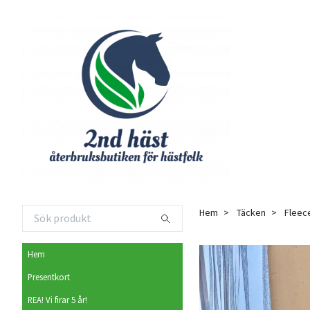
Hem
Täcken
Fleec
Hem
Presentkort
REA! Vi firar 5 år!