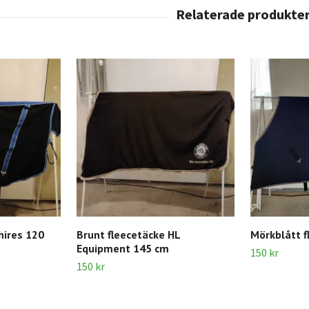
hires 120
Brunt fleecetäcke HL
Mörkblått f
Equipment 145 cm
150 kr
150 kr