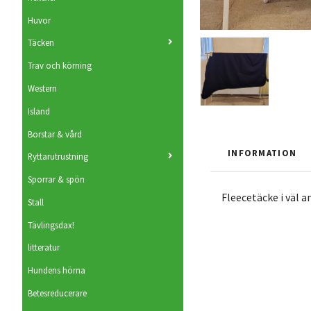
Huvor
Täcken
Trav och körning
Western
Island
Borstar & vård
INFORMATION
Ryttarutrustning
Sporrar & spön
Fleecetäcke i väl a
Stall
Tävlingsdax!
litteratur
Hundens hörna
Betesreducerare