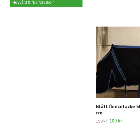
Hovvård & "barfotaskor"
Blått fleecetäcke S
cm
100 kr
150 kr