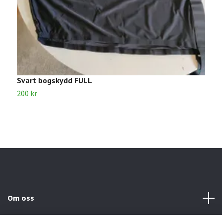
Svart bogskydd FULL
B
200 kr
7
Om oss