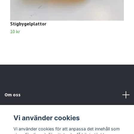
Stigbygelplattor
S
10 kr
6
Om oss
Kundtjänst
Vi använder cookies
Kontakta oss
Vi använder cookies för att anpassa det innehåll som