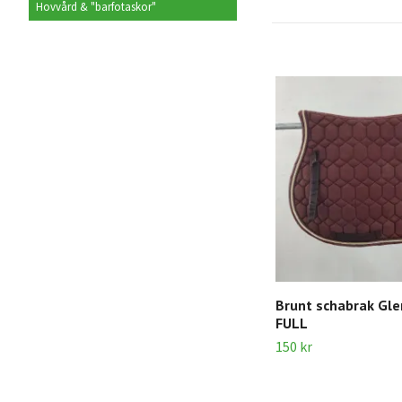
Hovvård & "barfotaskor"
Brunt schabrak Gl
FULL
150 kr