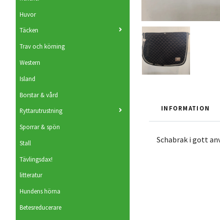
Huvor
Täcken
Trav och körning
Western
Island
Borstar & vård
INFORMATION
Ryttarutrustning
Sporrar & spön
Schabrak i gott an
Stall
Tävlingsdax!
litteratur
Hundens hörna
Betesreducerare