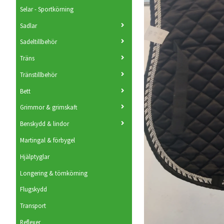
Selar - Sportkörning
Sadlar
Sadeltillbehör
Träns
Tränstillbehör
Bett
Grimmor & grimskaft
Benskydd & lindor
Martingal & förbygel
Hjälptyglar
Longering & tömkörning
Flugskydd
Transport
Reflexer