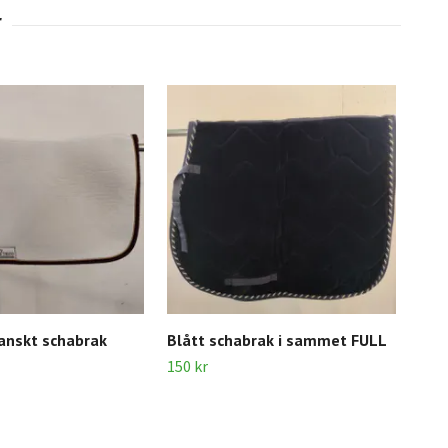
anskt schabrak
Blått schabrak i sammet FULL
Blå
150 kr
200 