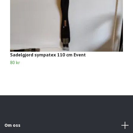
Sadelgjord sympatex 110 cm Event
S
80 kr
8
Om oss