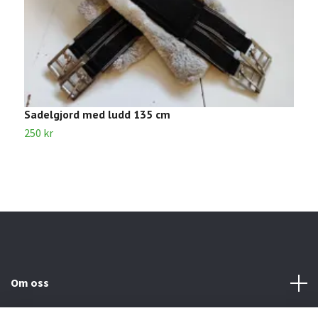
Sadelgjord med ludd 135 cm
S
250 kr
1
Om oss