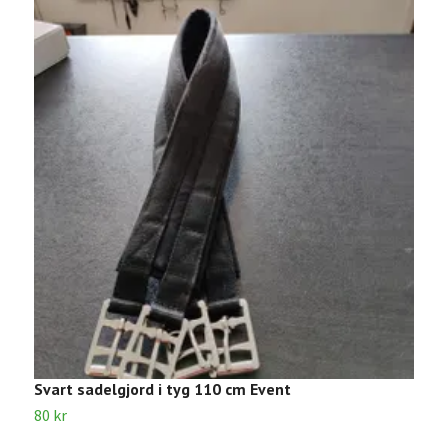
Svart sadelgjord i tyg 110 cm Event
S
80 kr
3