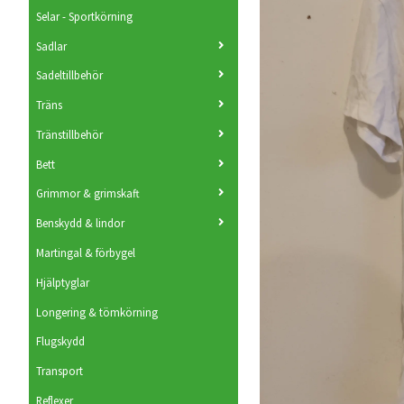
Selar - Sportkörning
Sadlar
Sadeltillbehör
Träns
Tränstillbehör
Bett
Grimmor & grimskaft
Benskydd & lindor
Martingal & förbygel
Hjälptyglar
Longering & tömkörning
Flugskydd
Transport
Reflexer