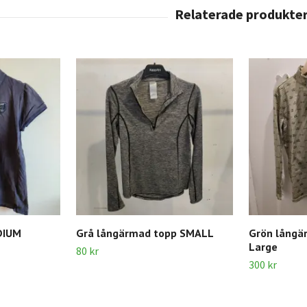
DIUM
Grå långärmad topp SMALL
Grön långä
Large
80 kr
300 kr