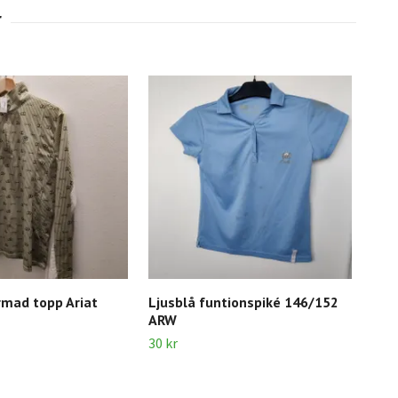
rmad topp Ariat
Ljusblå funtionspiké 146/152
Blå
ARW
Fair
30 kr
80 k