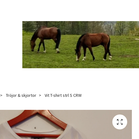
Tröjor & skjortor
Vit T-shirt strl S CRW