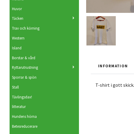
Huvor
Täcken
Trav och körning
Western
Island
Borstar & vård
INFORMATION
Ryttarutrustning
Sporrar & spön
T-shirt i gott skick
Stall
Tävlingsdax!
litteratur
Hundens hörna
Betesreducerare