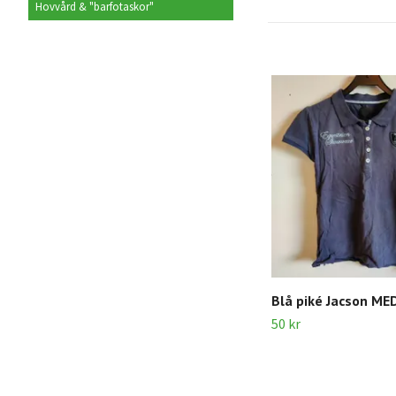
Hovvård & "barfotaskor"
Blå piké Jacson ME
50 kr