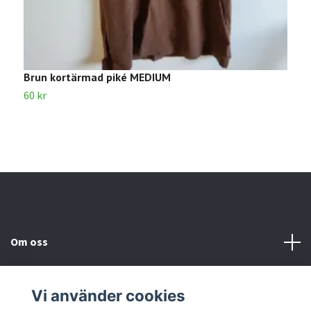
Brun kortärmad piké MEDIUM
V
60 kr
8
Om oss
Kundtjänst
Vi använder cookies