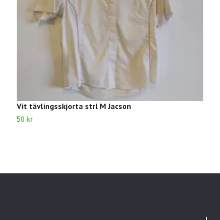
Vit tävlingsskjorta strl M Jacson
R
50 kr
6