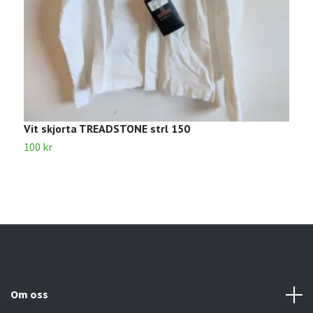
Vit skjorta TREADSTONE strl 150
S
100 kr
8
Om oss