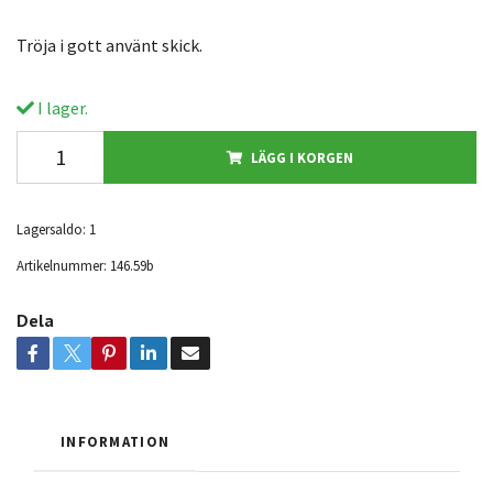
Tröja i gott använt skick.
I lager.
LÄGG I KORGEN
Lagersaldo:
1
Artikelnummer:
146.59b
Dela
INFORMATION