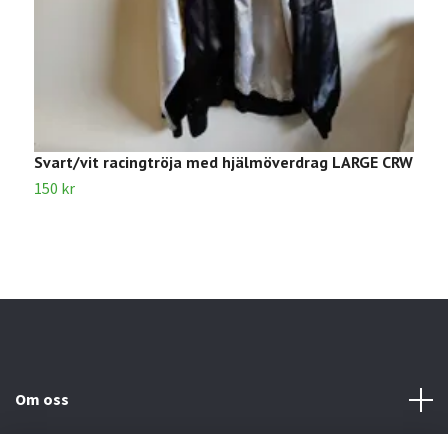
Svart/vit racingtröja med hjälmöverdrag LARGE CRW
R
150 kr
3
Om oss