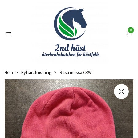
0
Hem
Ryttarutrustning
Rosa mössa CRW