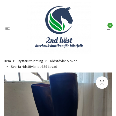
0
Hem
Ryttarutrustning
Ridstövlar & skor
Svarta ridstövlar strl 39 Levad