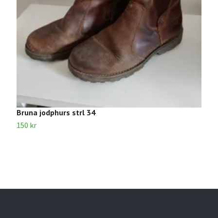
Bruna jodphurs strl 34
S
150 kr
3