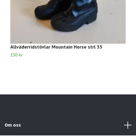
Allväderridstövlar Mountain Horse strl 35
S
150 kr
8
Om oss