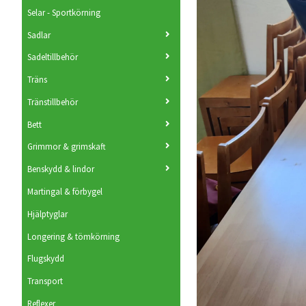
Selar - Sportkörning
Sadlar
Sadeltillbehör
Träns
Tränstillbehör
Bett
Grimmor & grimskaft
Benskydd & lindor
Martingal & förbygel
Hjälptyglar
Longering & tömkörning
Flugskydd
Transport
Reflexer