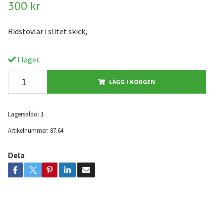
300 kr
Ridstövlar i slitet skick,
I lager.
LÄGG I KORGEN
Lagersaldo:
1
Artikelnummer:
87.64
Dela