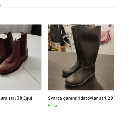
urs strl 38 Equi
Svarta gummiridstövlar strl 29
Gum
50 kr
80 k