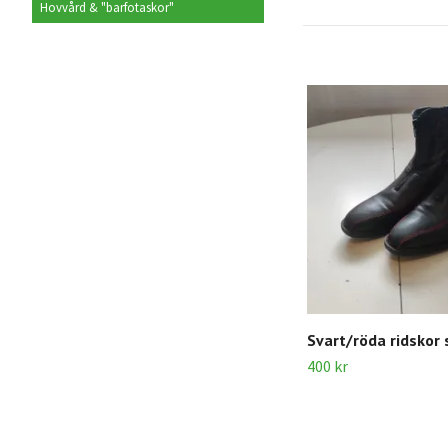
Hovvård & "barfotaskor"
Svart/röda ridskor 
400 kr