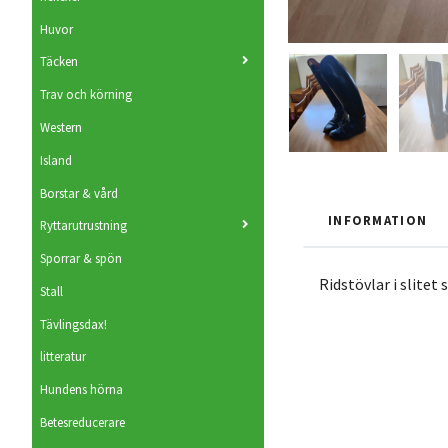
Huvor
Täcken
Trav och körning
Western
Island
Borstar & vård
INFORMATION
Ryttarutrustning
Sporrar & spön
Ridstövlar i slitet 
Stall
Tävlingsdax!
litteratur
Hundens hörna
Betesreducerare