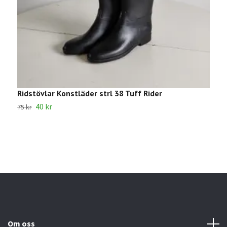
Ridstövlar Konstläder strl 38 Tuff Rider
S
40 kr
1
75 kr
Om oss