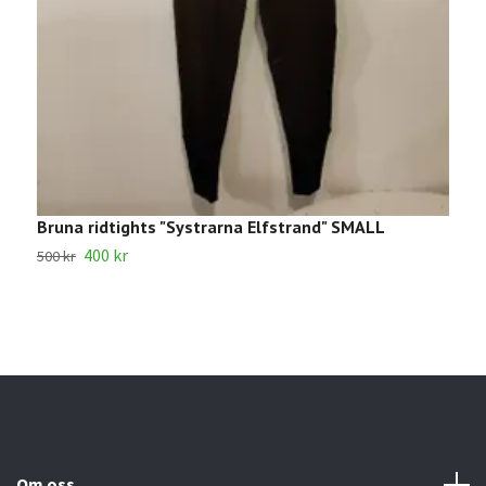
Bruna ridtights "Systrarna Elfstrand" SMALL
B
400 kr
7
500 kr
Om oss