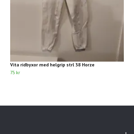
Vita ridbyxor med helgrip strl 38 Horze
L
75 kr
1