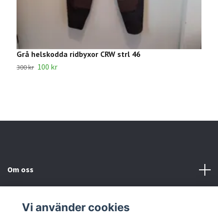
Grå helskodda ridbyxor CRW strl 46
S
100 kr
300 kr
2
Om oss
Kundtjänst
Vi använder cookies