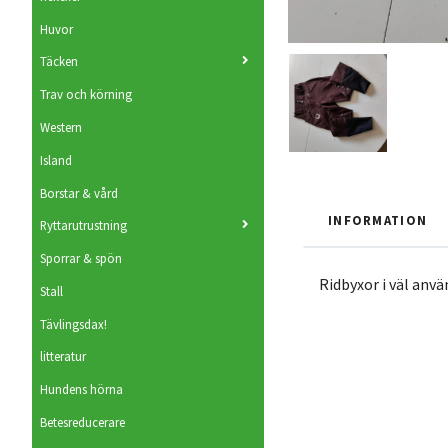
Huvor
Täcken
Trav och körning
Western
Island
Borstar & vård
INFORMATION
Ryttarutrustning
Sporrar & spön
Ridbyxor i väl anvä
Stall
Tävlingsdax!
litteratur
Hundens hörna
Betesreducerare