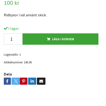
100 kr
Ridbyxor i väl använt skick.
I lager.
LÄGG I KORGEN
Lagersaldo:
1
Artikelnummer:
146.90
Dela