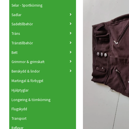
Selar - Sportkörning
Sadlar
Sadeltillbehör
Träns
Tränstillbehör
Bett
Grimmor & grimskaft
Benskydd & lindor
Martingal & förbygel
Hjälptyglar
Longering & tömkörning
Flugskydd
Transport
Reflexer