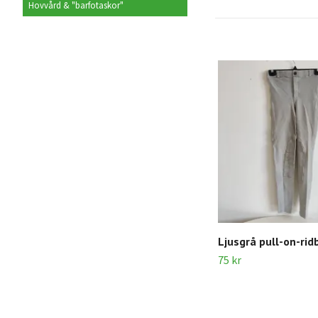
Hovvård & "barfotaskor"
Ljusgrå pull-on-rid
75 kr