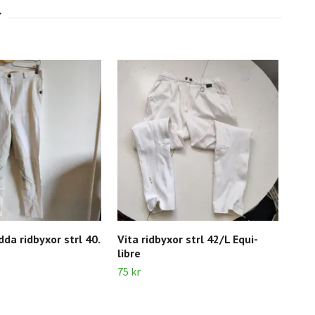
dda ridbyxor strl 40.
Vita ridbyxor strl 42/L Equi-
Ter
libre
150 
75 kr