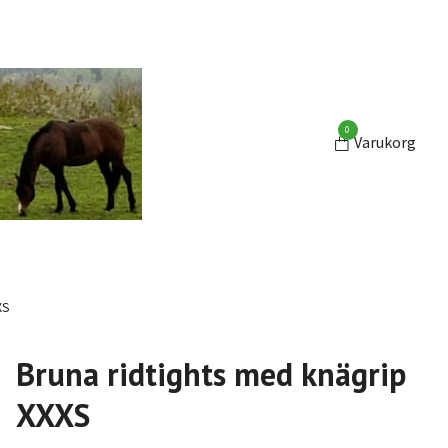
0
Varukorg
XS
Bruna ridtights med knägrip
XXXS