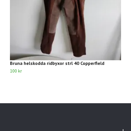
Bruna helskodda ridbyxor strl 40 Copperfield
R
100 kr
5