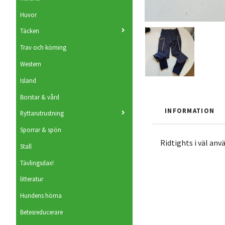
Huvor
Täcken
Trav och körning
Western
Island
Borstar & vård
INFORMATION
Ryttarutrustning
Sporrar & spön
Ridtights i väl anvä
Stall
Tävlingsdax!
litteratur
Hundens hörna
Betesreducerare