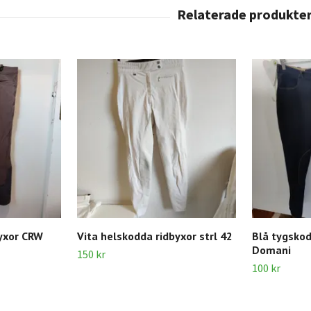
yxor CRW
Vita helskodda ridbyxor strl 42
Blå tygskod
Domani
150 kr
100 kr