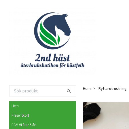
Hem
Ryttarutrustning
Hem
Presentkort
REA! Vi firar 5 år!