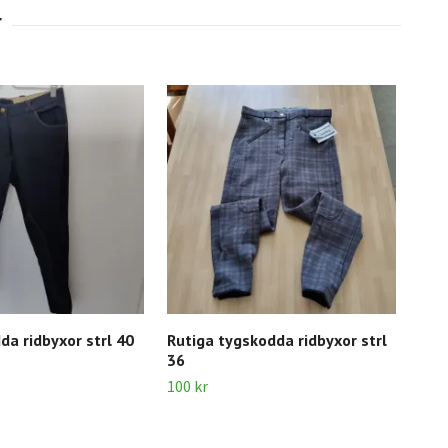
da ridbyxor strl 40
Rutiga tygskodda ridbyxor strl
Sva
36
Hor
100 kr
450 