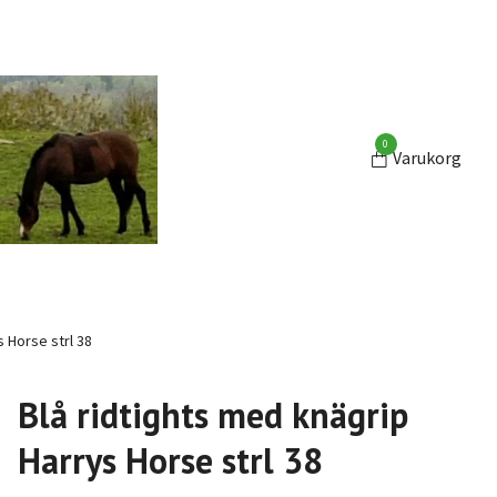
0
Varukorg
 Horse strl 38
Blå ridtights med knägrip
Harrys Horse strl 38