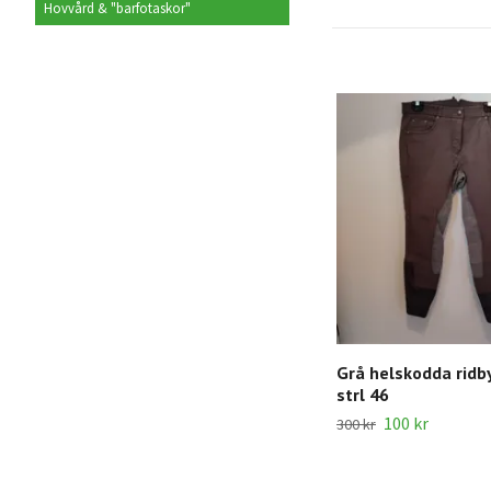
Hovvård & "barfotaskor"
Grå helskodda ridb
strl 46
100 kr
300 kr