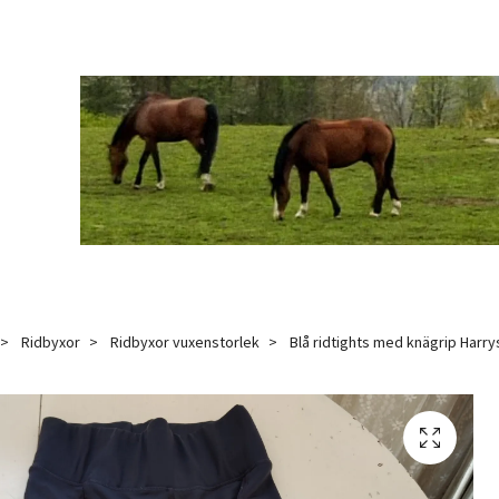
Ridbyxor
Ridbyxor vuxenstorlek
Blå ridtights med knägrip Harrys