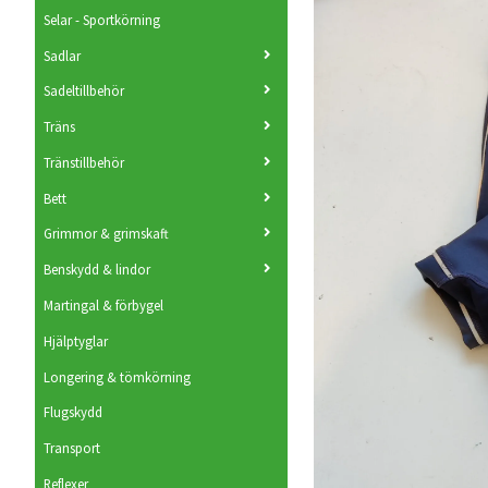
Selar - Sportkörning
Sadlar
Sadeltillbehör
Träns
Tränstillbehör
Bett
Grimmor & grimskaft
Benskydd & lindor
Martingal & förbygel
Hjälptyglar
Longering & tömkörning
Flugskydd
Transport
Reflexer