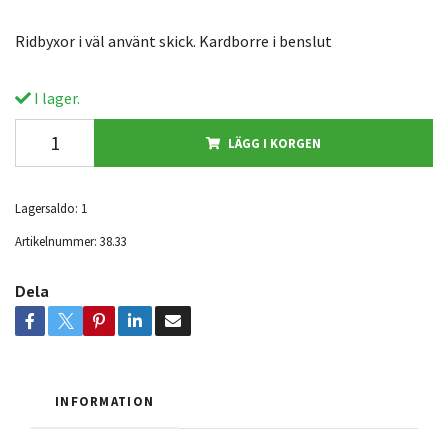
Ridbyxor i väl använt skick. Kardborre i benslut
I lager.
LÄGG I KORGEN
Lagersaldo:
1
Artikelnummer:
38.33
Dela
INFORMATION