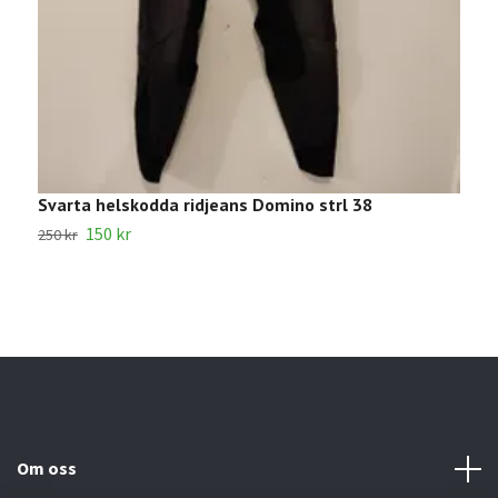
Svarta helskodda ridjeans Domino strl 38
V
150 kr
1
250 kr
Om oss