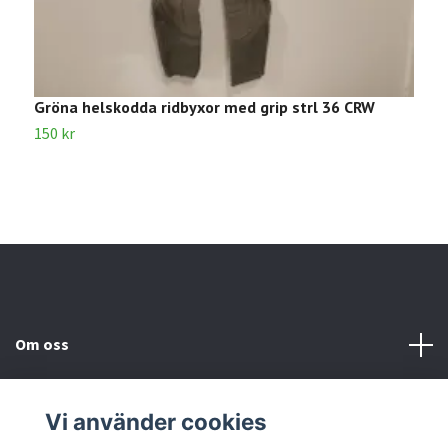
Gröna helskodda ridbyxor med grip strl 36 CRW
B
150 kr
5
Om oss
Kundtjänst
Vi använder cookies