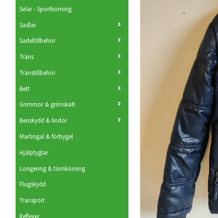
Selar - Sportkörning
Sadlar
Sadeltillbehör
Träns
Tränstillbehör
Bett
Grimmor & grimskaft
Benskydd & lindor
Martingal & förbygel
Hjälptyglar
Longering & tömkörning
Flugskydd
Transport
Reflexer