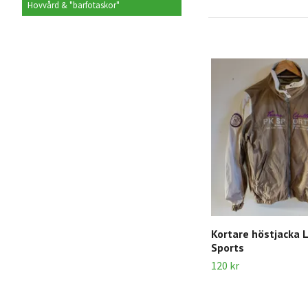
Hovvård & "barfotaskor"
Kortare höstjacka 
Sports
120 kr