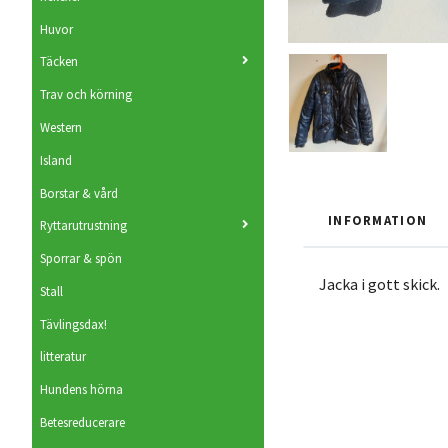
Huvor
Täcken
Trav och körning
Western
Island
Borstar & vård
INFORMATION
Ryttarutrustning
Sporrar & spön
Jacka i gott skick.
Stall
Tävlingsdax!
litteratur
Hundens hörna
Betesreducerare