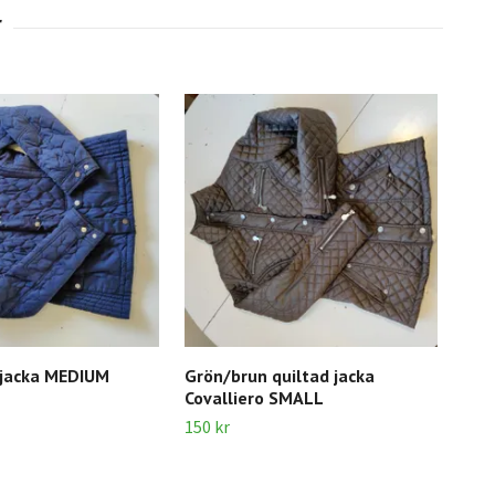
 jacka MEDIUM
Grön/brun quiltad jacka
Vinr
Covalliero SMALL
80 k
150 kr