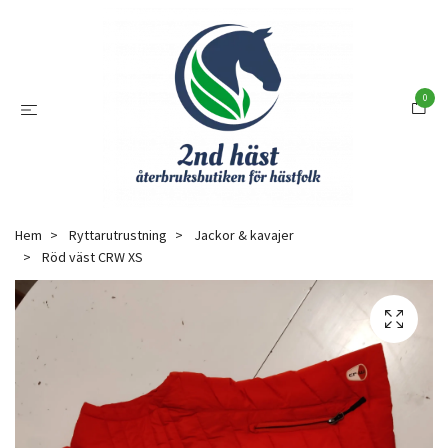
0
Hem
Ryttarutrustning
Jackor & kavajer
Röd väst CRW XS