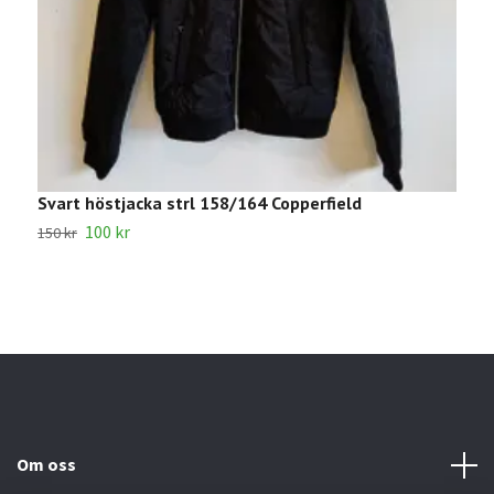
Svart höstjacka strl 158/164 Copperfield
L
100 kr
1
150 kr
Om oss