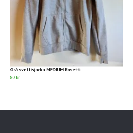
Grå svettisjacka MEDIUM Rosetti
R
80 kr
2