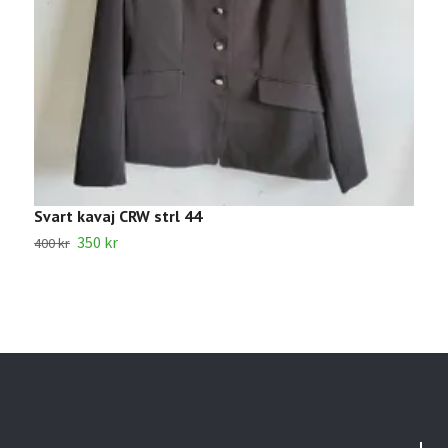
Svart kavaj CRW strl 44
B
350 kr
1
400 kr