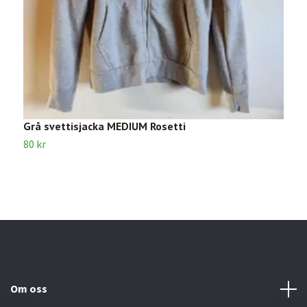
Grå svettisjacka MEDIUM Rosetti
S
80 kr
1
Om oss