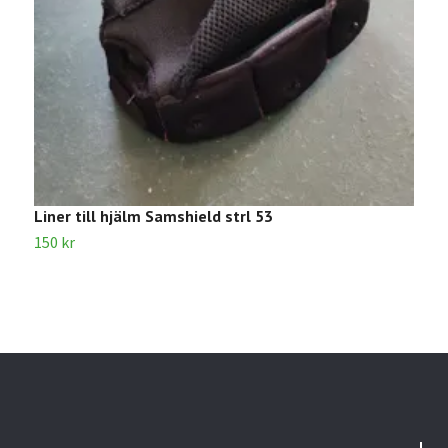
Liner till hjälm Samshield strl 53
S
150 kr
4