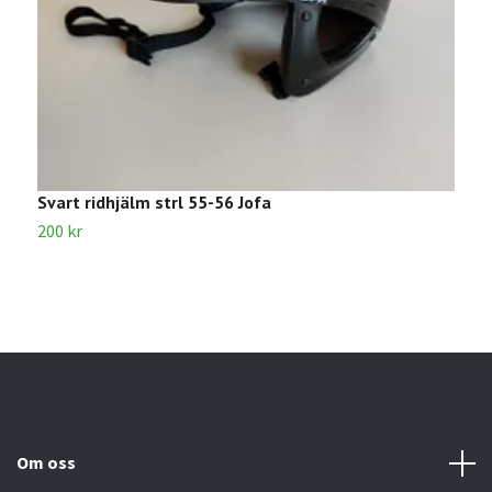
Svart ridhjälm strl 55-56 Jofa
B
200 kr
2
Om oss